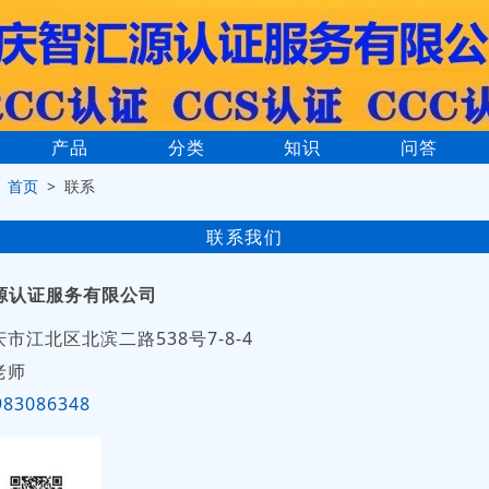
产品
分类
知识
问答
>
首页
> 联系
联系我们
源认证服务有限公司
庆市江北区北滨二路538号7-8-4
老师
983086348